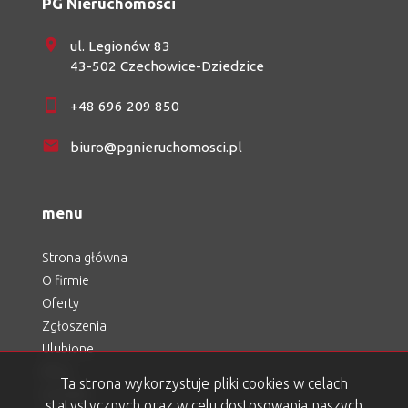
PG Nieruchomości
ul. Legionów 83
43-502 Czechowice-Dziedzice
+48 696 209 850
biuro@pgnieruchomosci.pl
menu
Strona główna
O firmie
Oferty
Zgłoszenia
Ulubione
Blog
Ta strona wykorzystuje pliki cookies w celach
Kontakt
statystycznych oraz w celu dostosowania naszych