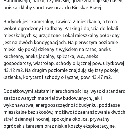
Handlowego, parku, czy MOSiR, gdzie znajduje się basen,
boiska i kluby sportowe oraz do Bielska- Białej.
Budynek jest kameralny, zawiera 2 mieszkania, a teren
wokół ogrodzony i zadbany. Parking i dojścia do lokali
mieszkalnych są urządzone. Lokal mieszkalny położony
jest na dwóch kondygnacjach. Na pierwszym poziomie
mieści się pokój dzienny z wyjściem na taras, aneks
kuchenny, aneks jadalny, spiżarka, w.c., aneks
gospodarczy, wiatrołap, schody o łącznej pow. użytkowej
45,12 m2. Na drugim poziomie znajdują się trzy pokoje,
łazienka, korytarz i schody o łącznej pow. 43,47 m2.
Dodatkowymi atutami nieruchomości są: wysoki standard
zastosowanych materiałów budowlanych, jak i
wykonawstwa, energooszczędność budynku, poddasze
mieszkalne bez skosów, możliwość zaaranżowania dwóch
stref dziennej i nocnej, spokojna okolica, prywatny
ogródek z tarasem oraz niskie koszty eksploatacyjne.