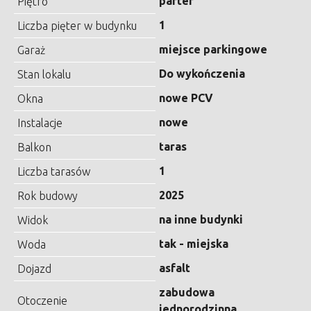
parter
Piętro
1
Liczba pięter w budynku
miejsce parkingowe
Garaż
Do wykończenia
Stan lokalu
nowe PCV
Okna
nowe
Instalacje
taras
Balkon
1
Liczba tarasów
2025
Rok budowy
na inne budynki
Widok
tak - miejska
Woda
asfalt
Dojazd
zabudowa
Otoczenie
jednorodzinna