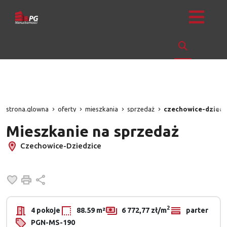
strona.glowna
oferty
mieszkania
sprzedaż
czechowice-dziedz
Mieszkanie na sprzedaż
Czechowice-Dziedzice
Dodaj do ulubionych
Drukuj
Udostępnij
2
4 pokoje
88.59 m²
6 772,77 zł/m
parter
PGN-MS-190