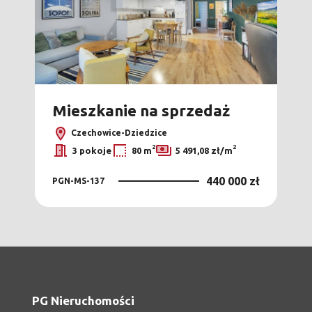
Bez p
Mieszkanie na sprzedaż
Mi
Czechowice-Dziedzice
2
2
3 pokoje
80 m
5 491,08 zł/m
0 zł
440 000 zł
PGN-MS-137
PGN
PG Nieruchomości